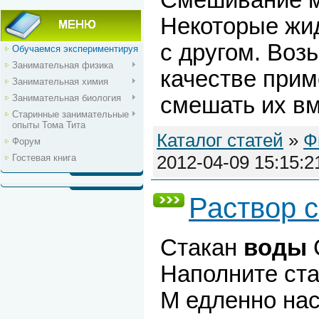
Смешивание 
Некоторые жид
с другом. Воз
Обучаемся экспериментируя
Занимательная физика
качестве прим
Занимательная химия
Занимательная биология
смешать их вме
Старинные занимательные
опыты Тома Тита
Каталог статей
»
Ф
Форум
2012-04-09 15:15:2
Гостевая книга
Раствор 
Стакан
воды
Наполните ст
М едленно нас