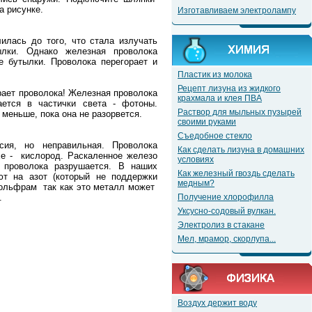
а рисунке.
Изготавливаем электролампу
илась до того, что стала излучать
лки. Однако железная проволока
хе бутылки. Проволока перегорает и
Пластик из молока
Рецепт лизуна из жидкого
ает проволока! Железная проволока
крахмала и клея ПВА
ается в частички света - фотоны.
Раствор для мыльных пузырей
меньше, пока она не разорвется.
своими руками
Съедобное стекло
ия, но неправильная. Проволока
Как сделать лизуна в домашних
ухе - кислород. Раскаленное железо
условиях
проволока разрушается. В наших
Как железный гвоздь сделать
ют на азот (который не поддержки
медным?
вольфрам так как это металл может
.
Получение хлорофилла
Уксусно-содовый вулкан.
Электролиз в стакане
Мел, мрамор, скорлупа...
Воздух держит воду