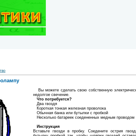
тво
ролампу
Вы можете сделать свою собственную электрическу
недолгое свечение.
Что потребуется?
Два гвоздя
Короткая тонкая железная проволока
Обычная банка или бутылки с пробкой
Несколько батареек соедененных медным проводом
Инструкция
Вставьте гвозди в пробку. Соедените острия гвозд
бутылку пробкой так, чтобы шляпки гвоздей остав