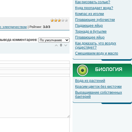
Как рисовать солью?
Куда пропадает вода?
Компас из иголки
Плавающие зубочистки
Падающее яйцо
с электричеством
|
Рейтинг
:
3.0
/
3
Торнадо в бутылке
Плавающее яйцо
вывода комментариев:
Как доказать, что воздух
0
существует?
Смешиваем воду и масло
Вода из растений
Красим цветок без кисточки
Выращивание собственных
бактерий