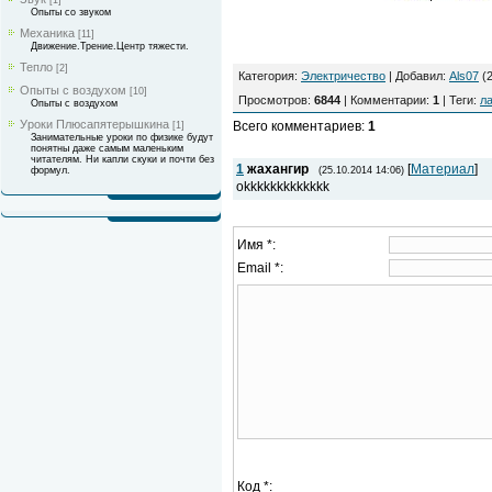
[1]
Опыты со звуком
Механика
[11]
Движение.Трение.Центр тяжести.
Тепло
[2]
Категория
:
Электричество
|
Добавил
:
Als07
(2
Опыты с воздухом
[10]
Просмотров
:
6844
|
Комментарии
:
1
|
Теги
:
л
Опыты с воздухом
Уроки Плюсапятерышкина
Всего комментариев
:
1
[1]
Занимательные уроки по физике будут
понятны даже самым маленьким
читателям. Ни капли скуки и почти без
1
жахангир
[
Материал
]
(25.10.2014 14:06)
формул.
okkkkkkkkkkkkk
Имя *:
Email *:
Код *: