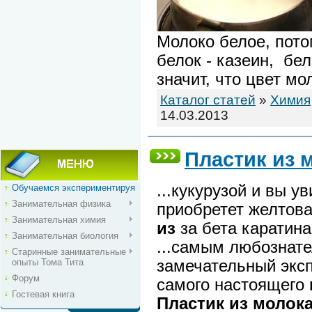
Молоко белое, пот
белок - казеин, бел
значит, что цвет мо
Каталог статей
»
Химия
14.03.2013
Пластик
из
...кукурузой и вы у
Обучаемся экспериментируя
Занимательная физика
приобретет желтова
Занимательная химия
из
за бета каратина
Занимательная биология
...самым любознат
Старинные занимательные
опыты Тома Тита
замечательный экс
Форум
самого настоящего
Гостевая книга
Пластик
из
молок