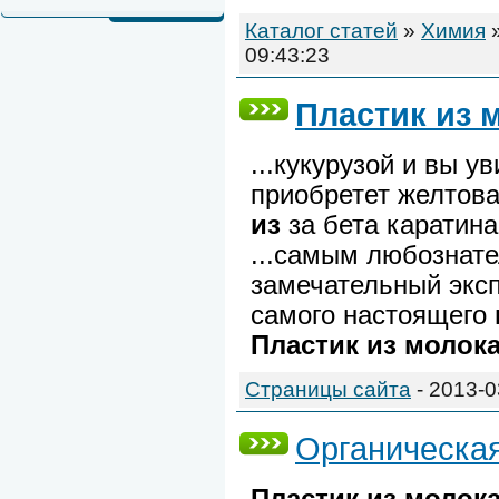
Каталог статей
»
Химия
09:43:23
Пластик
из
...кукурузой и вы у
приобретет желтова
из
за бета каратина
...самым любознат
замечательный экс
самого настоящего
Пластик
из
молок
Страницы сайта
- 2013-0
Органическа