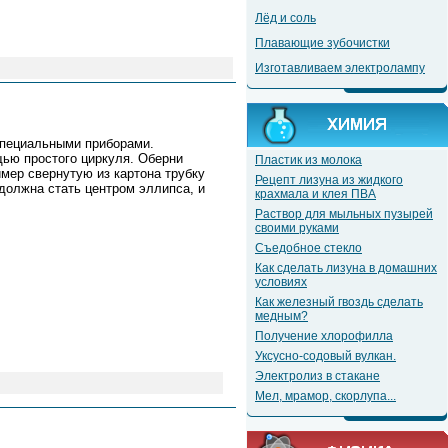
Лёд и соль
Плавающие зубочистки
Изготавливаем электролампу
пециальными приборами.
ю простого циркуля. Оберни
Пластик из молока
мер свернутую из картона трубку
Рецепт лизуна из жидкого
 должна стать центром эллипса, и
крахмала и клея ПВА
Раствор для мыльных пузырей
своими руками
Съедобное стекло
Как сделать лизуна в домашних
условиях
Как железный гвоздь сделать
медным?
Получение хлорофилла
Уксусно-содовый вулкан.
Электролиз в стакане
Мел, мрамор, скорлупа...