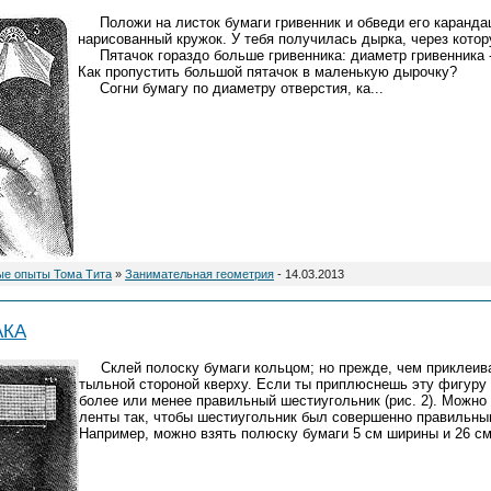
Положи на листок бумаги гривенник и обведи его каранда
нарисованный кружок. У тебя получилась дырка, через котор
Пятачок гораздо больше гривенника: диаметр гривенника -1
Как пропустить большой пятачок в маленькую дырочку?
Согни бумагу по диаметру отверстия, ка
...
ые опыты Тома Тита
»
Занимательная геометрия
- 14.03.2013
АКА
Склей полоску бумаги кольцом; но прежде, чем приклеива
тыльной стороной кверху. Если ты приплюснешь эту фигуру (р
более или менее правильный шестиугольник (рис. 2). Можно
ленты так, чтобы шестиугольник был совершенно правильным и
Например, можно взять полюску бумаги 5 см ширины и 26 с