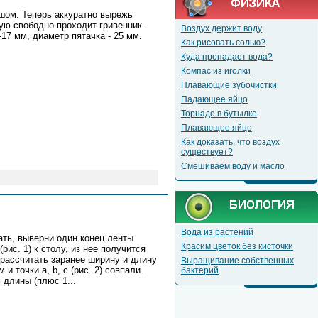
шом. Теперь аккуратно вырежь
ую свободно проходит гривенник.
Воздух держит воду
7 мм, диаметр пятачка - 25 мм.
Как рисовать солью?
Куда пропадает вода?
Компас из иголки
Плавающие зубочистки
Падающее яйцо
Торнадо в бутылке
Плавающее яйцо
Как доказать, что воздух
существует?
Смешиваем воду и масло
Вода из растений
ть, выверни один конец ленты
Красим цветок без кисточки
ис. 1) к столу, из нее получится
 рассчитать заранее ширину и длину
Выращивание собственных
 точки а, b, с (рис. 2) совпали.
бактерий
м длины (плюс 1
...