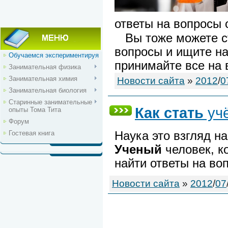
ответы на вопросы 
Вы тоже можете ст
вопросы и ищите на
Обучаемся экспериментируя
принимайте все на 
Занимательная физика
Занимательная химия
Новости сайта
»
2012
/
0
Занимательная биология
Старинные занимательные
Как
стать
уч
опыты Тома Тита
Форум
Гостевая книга
Наука это взгляд н
Ученый
человек, к
найти ответы на воп
Новости сайта
»
2012
/
07