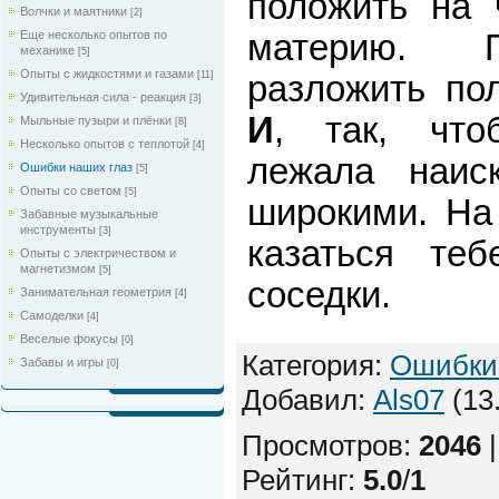
положить на 
Волчки и маятники
[2]
Еще несколько опытов по
материю. П
механике
[5]
Опыты с жидкостями и газами
[11]
разложить по
Удивительная сила - реакция
[3]
И
, так, что
Мыльные пузыри и плёнки
[8]
Несколько опытов с теплотой
[4]
лежала наис
Ошибки наших глаз
[5]
Опыты со светом
[5]
широкими. На 
Забавные музыкальные
инструменты
[3]
казаться те
Опыты с электричеством и
магнетизмом
[5]
соседки.
Занимательная геометрия
[4]
Самоделки
[4]
Веселые фокусы
[0]
Категория
:
Ошибки 
Забавы и игры
[0]
Добавил
:
Als07
(13
Просмотров
:
2046
Рейтинг
:
5.0
/
1