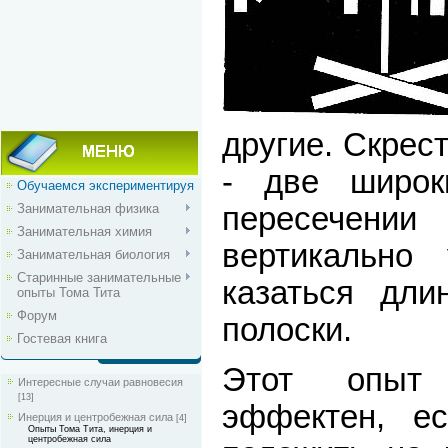
другие. Скрес
- две широк
Обучаемся экспериментируя
пересече
Занимательная физика
Занимательная химия
вертикально
Занимательная биология
Старинные занимательные
казаться дли
опыты Тома Тита
Форум
полоски.
Гостевая книга
Этот опыт 
Интересные случаи равновесия
[13]
эффектен, е
Инерция и центробежная сила
[4]
Опыты Тома Тита, инерция и
центробежная сила