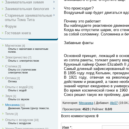
Занимательная химия
Что происходит?
Занимательная биология
Воздушный шар будет двигаться вдо
Старинные занимательные
опыты Тома Тита
Почему это работает
Вы наблюдаете реактивное движение.
Форум
Когда мы отпустили шарик, его сте
Гостевая книга
за собой соломинку. Соломинка и бе
Забавные факты
Магнетизм
[4]
Опыты с магнитами и магнитным
полем.
Основной принцип, лежащий в основе
Электричество
[7]
из сопла ракеты, толкает ракету вве
Опыты с электричеством
Круизный лайнер Queen Elizabeth II
Статика
[3]
Самый длинный зафиксированный пол
Опыты со статическим
В 1895 году лорд Кельвин, президен
электричеством
В 1921 году, отвечая на революц
Оптика
[2]
действием и реакцией, а также необ
Оптика
знаний черпал ежедневно в универси
Опыты с водой
[21]
Во время космической гонки в 1960
Опыты с водой
Союз решил такую ​​же проблему, да
Звук
[1]
Опыты со звуком
Категория
:
Механика
|
Добавил
:
Als07
(19.04.
Механика
[11]
Движение.Трение.Центр тяжести.
Просмотров
:
4523
|
Рейтинг
:
0.0
/
0
Тепло
[2]
Всего комментариев
:
0
Опыты с воздухом
[10]
Опыты с воздухом
Имя *:
Уроки Плюсапятерышкина