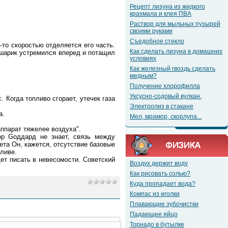
Рецепт лизуна из жидкого
крахмала и клея ПВА
Раствор для мыльных пузырей
своими руками
Съедобное стекло
-то скоростью отделяется его часть.
Как сделать лизуна в домашних
 шарик устремился вперед и потащил
условиях
Как железный гвоздь сделать
медным?
Получение хлорофилла
Уксусно-содовый вулкан.
 Когда топливо сгорает, утечек газа
Электролиз в стакане
а.
Мел, мрамор, скорлупа...
аппарат тяжелее воздуха".
ор Gоддард не знает, связь между
ета Он, кажется, отсутствие базовые
пливе.
ет писать в невесомости. Советский
Воздух держит воду
Как рисовать солью?
Куда пропадает вода?
Компас из иголки
Плавающие зубочистки
Падающее яйцо
Торнадо в бутылке