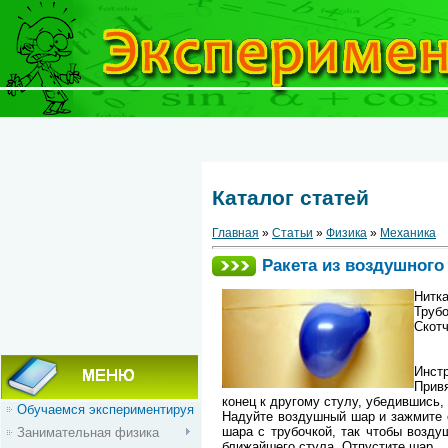
Каталог статей
Главная
»
Статьи
»
Физика
»
Механика
Ракета из воздушного
Нитка
Труб
Скот
Инст
Привя
конец к другому стулу, убедившись, 
Обучаемся экспериментируя
Надуйте воздушный шар и зажмите 
шара с трубочкой, так чтобы возд
Занимательная физика
ближайшего стула. Отпустите шар.