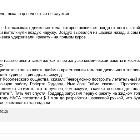
ль, пока шар полностью не сдуется.
 Так называют движение тела, которое возникает, когда от него с какой
нки вытолкнули воздух наружу. Воздух вырвался из шарика назад, а сам
чевка удерживали «ракету» на прямом курсе.
 нашего опыта такой же как и при запуске космической ракеты в космос.
рх.
 движется только шесть дюймов при сгорании галлона дизельного топлив
ет курицы - тринадцать секунд.
т Королевского общества, сказал: "невозможно построить летательный 
ионную работу Роберта Годдард, Нью-Йорк Таймс сказал:. "Професс
ходимостью иметь что-то лучшее, чем вакуум, в качестве среды для пол
тете ". Пять лет спустя, Годдард запустил первую ракету на жидком то
 году НАСА потратили $ 1 млн до разработки шариковой ручкой, что буд
вая космонавты карандаши.
2012)