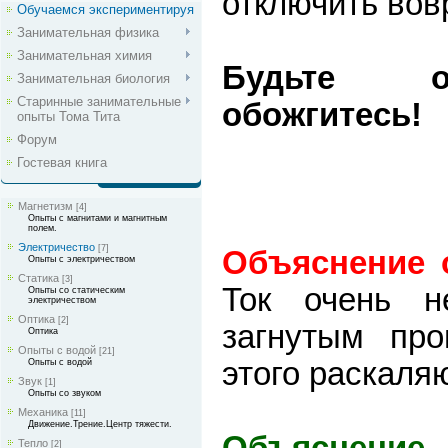
отключить вов
Обучаемся экспериментируя
Занимательная физика
Занимательная химия
Будьте о
Занимательная биология
Старинные занимательные
обожгитесь!
опыты Тома Тита
Форум
Гостевая книга
Магнетизм
[4]
Опыты с магнитами и магнитным
полем.
Электричество
[7]
Объяснение 
Опыты с электричеством
Статика
[3]
Ток очень 
Опыты со статическим
электричеством
Оптика
[2]
загнутым про
Оптика
Опыты с водой
[21]
этого раскаля
Опыты с водой
Звук
[1]
Опыты со звуком
Механика
[11]
Движение.Трение.Центр тяжести.
Объяснение
Тепло
[2]