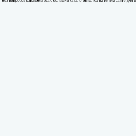
Без вопросов ознакомьтесь с большим каталогом шлюх на интим сайте для 