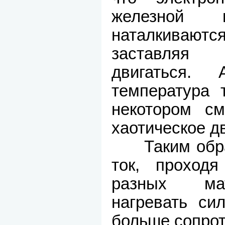
железной 
наталкиваютс
заставляя
двигаться.
температура 
некотором см
хаотическое д
Таким образ
ток, проход
разных мат
нагревать сил
больше сопрот