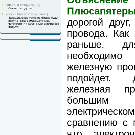
Опыты с воздухом
[10]
Плюсапятеры
Опыты с воздухом
Уроки Плюсапятерышкина
[1]
Занимательные уроки по физике будут
дорогой друг,
понятны даже самым маленьким
читателям. Ни капли скуки и почти без
формул.
провода. Как
раньше, д
необходим
железную пров
подойдет. 
железная пр
большим с
электриче
сравнению с м
что электро